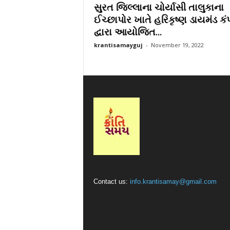
સુરત જિલ્લાના ચોર્યાસી તાલુકાના
r
ઈચ્છાપોર ખાતે હરિકૃષ્ણ ડાયમંડ કં
a
દ્વારા આયોજિત...
t
i
krantisamayguj
-
November 19, 2022
Contact us:
info.krantisamay@gmail.com