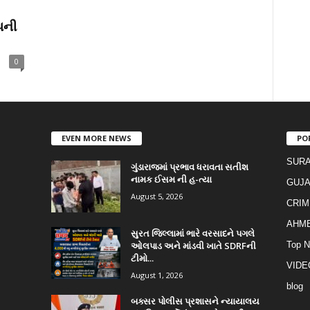
પની
0
EVEN MORE NEWS
PO
SURA
ગુંડારાજમાં પ્રભાવ ધરાવતા સતીશ
નામક ઈસમ ની હ-ત્યા
GUJA
August 5, 2026
CRIM
AHM
સુરત જિલ્લામાં ભારે વરસાદને પગલે
ઓલપાડ અને માંડવી ખાતે SDRFની
Top 
ટીમો...
VIDE
August 1, 2026
blog
બક્સર પોલીસ પ્રશાસને ન્યાયાલય