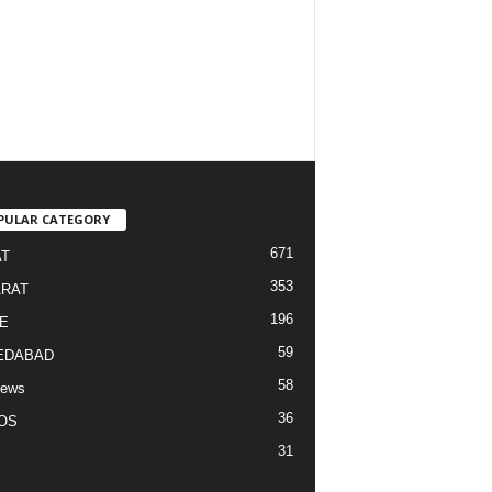
PULAR CATEGORY
671
T
353
RAT
196
E
59
EDABAD
58
News
36
OS
31